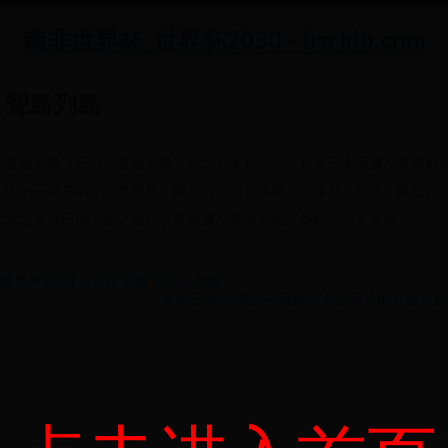
南非世界杯_世界杯2030 - bscidb.com
聟島列島
聟島列島（日语：聟島列島，むこじまれっとう）是日本所属小笠原群
中的一组岛屿，包含聟島、嫁岛（日语：嫁島）、媒岛（日语：媒島）
北之岛（日语：北之島）以及附属小岛等岛屿。岛屿均为无人岛。
魔兽争霸3冰封王座下载 中文绿色版
重铸巴西CS荣光—回顾21名巴西人的晋级之路