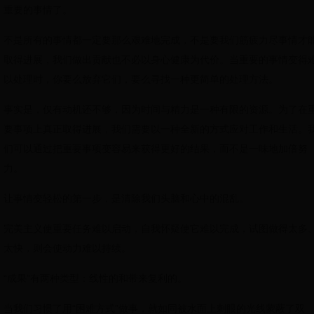
重要的事情了。
不是所有的事情都一定要那么艰难地完成，不是要我们筋疲力尽事情才
取得进展，我们做出贡献也不必以身心健康为代价。当重要的事情变得
以处理时，你要么放弃它们，要么寻找一种更简单的处理方法。
事实是，仅有动机还不够，因为时间与精力是一种有限的资源。为了在
要事项上真正取得进展，我们需要以一种全新的方式应对工作和生活。
们可以通过把重要事项变容易来获得更好的结果，而不是一味地加倍努
力。
让事情变轻松的第一步，是清除我们头脑和心中的混乱。
完美主义使重要任务难以启动，自我怀疑使它难以完成，试图做得太多
太快，则会使动力难以持续。
“成果”有两种类型：线性的和带来复利的。
当我们习惯了用“困难方式”做事，就如同被水面上刺眼的光线蒙蔽了双