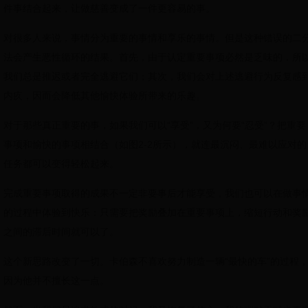
件事结合起来，让做慈善变成了一件更容易的事。
对很多人来说，事情分为重要的事情和享乐的事情。但是这种错误的二
法会产生恶性循环的结果。首先，由于认定重要事项必然是乏味的，所
我们总是推迟或者完全逃避它们；其次，我们会对上述逃避行为反复感
内疚，因而会降低其他愉快体验所带来的乐趣。
对于那些真正重要的事，如果我们可以“享受”，又为何要“忍受”？把重要
事项和愉快的事项相结合（如图2-2所示），就连最沉闷、最难以应对的
任务都可以变得轻松起来。
完成重要事项取得的成果不一定非要事后才能享受，我们也可以在做事
的过程中体验到快乐：只需要把奖励叠加在重要事项上，缩短行动和奖
之间的滞后时间就可以了。
这个新思路改变了一切。卡伯森不喜欢努力制造一辆“最快的车”的过程
因为他并不擅长这一点。