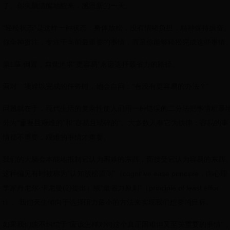
了。你头脑清醒地醒来，感恩新的一天。
“轻松状态”是这样一种状态：身体放松，没有情绪负担，精神保持振奋
你全神贯注，专注于当前最重要的事情，而且你能够轻松完成这些事情
第1章 倒置，自觉追求“更容易”永远选择最省力的路径。
面对一项难以完成的任务时，她会自问：“有没有更容易的办法？”
问题就在于，现代生活的复杂性使人们用一种错误的二分法把事情粗暴
分为“重要且艰难的”和“容易且琐碎的”。大多数人奉它为铁律：容易的事
情都不重要，艰难的事情才重要。
我们的大脑会本能地抵制它认为困难的东西，而接受它认为容易的东西
这种偏见有时被称为“认知放松原则”（cognitive ease principle，由心理
学家丹尼尔·卡尼曼(2)提出）或“最省力原则”（principle of least effor
t）。我们天生倾向于选择阻力最小的方法来实现我们想要的目标。
如果我们能不纠结于“应该怎样对付这个真正困难但又至关重要的事情”