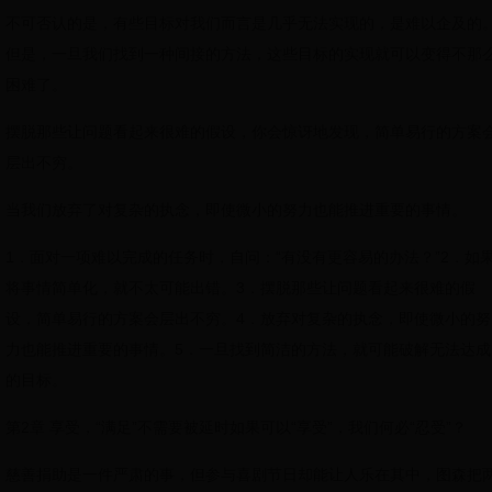
不可否认的是，有些目标对我们而言是几乎无法实现的，是难以企及的
但是，一旦我们找到一种间接的方法，这些目标的实现就可以变得不那
困难了。
摆脱那些让问题看起来很难的假设，你会惊讶地发现，简单易行的方案
层出不穷。
当我们放弃了对复杂的执念，即使微小的努力也能推进重要的事情。
1．面对一项难以完成的任务时，自问：“有没有更容易的办法？”2．如
将事情简单化，就不太可能出错。3．摆脱那些让问题看起来很难的假
设，简单易行的方案会层出不穷。4．放弃对复杂的执念，即使微小的努
力也能推进重要的事情。5．一旦找到简洁的方法，就可能破解无法达成
的目标。
第2章 享受，“满足”不需要被延时如果可以“享受”，我们何必“忍受”？
慈善捐助是一件严肃的事，但参与喜剧节日却能让人乐在其中，图森把