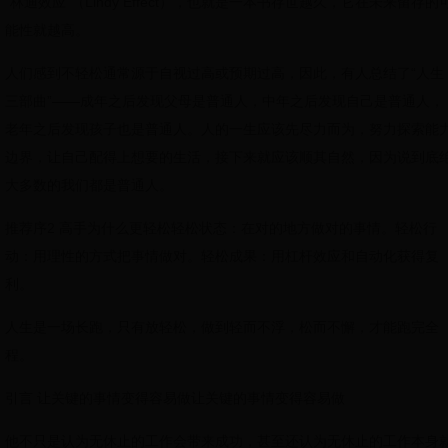
“林迪效应”（Lindy Effect），也就是一本书存世越久，它在未来留存的
能性就越高。
人们感到不轻松通常源于自视过高或预期过高，因此，有人总结了“人生
三部曲”——成年之后发现父母是普通人，中年之后发现自己是普通人，
老年之后发现孩子也是普通人。人的一生应该先尽力而为，努力探索能
边界，让自己配得上想要的生活，接下来就应该顺其自然，因为说到底
大多数的我们都是普通人。
推荐序2 高手为什么更轻松轻松状态：在对的地方做对的事情。轻松行
动：用理性的方式把事情做对。轻松成果：用杠杆效应和自动化获得复
利。
人生是一场长跑，只有放轻松，做到轻而不浮，松而不懈，才能跑完全
程。
引言 让关键的事情变得容易做让关键的事情变得容易做
他不只是认为无休止的工作会带来成功，甚至还认为无休止的工作本身