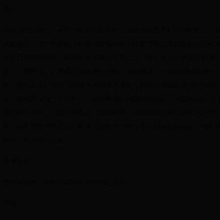
简介
你是否觉得自己：● 想做出更大的贡献，但缺乏精力？● 跑得更快了，
没有更接近自己的目标？● 面对职场内卷，在崩溃的边缘摇摇欲坠？● 
活中只剩关键的事，时间还是不够用？那么，《轻松主义》就是你的救
星！《精要主义》教我们如何摒弃琐碎，直抵精要，只做zui重要的事，
而《轻松主义》探讨了在摒弃不必要之事后，如何让关键的事变得容易
做。全书共分为三个部分，一步步带我们找回轻松状态，采取轻松行动
获得轻松成果。做事太用力不一定是好事，关键是要用好巧劲儿找准节
奏。你要更聪明地工作，而不只是更努力地工作，以轻松的状态，轻松
行动，走出轻松人生。
思维导图
用思维导图，结构化记录本书的核心观点。
书摘