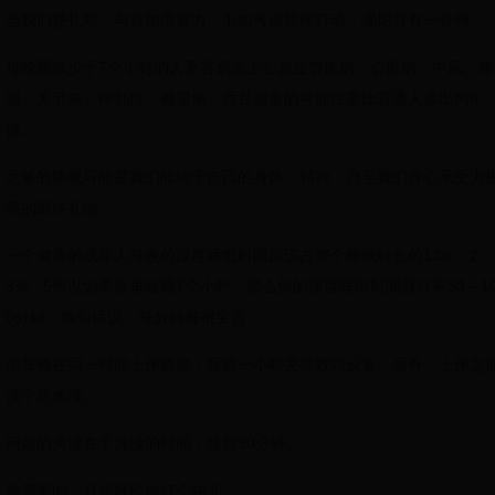
当我们挣扎时，与其加倍努力，不如考虑暂停行动，哪怕只有一分钟。
每晚睡眠少于7个小时的人更容易患上心脑血管疾病、心脏病、中风、哮
喘、关节炎、抑郁症、糖尿病，而且超重的可能性要比普通人多出约8
倍。
足够的睡眠可能是我们能给予自己的身体、精神，乃至我们身心承受力
限的最佳礼物。
一个健康的成年人每晚的深度睡眠时间应该占整个睡眠时长的13%～2
3%。5所以如果你每晚睡7个小时，那么你的深度睡眠时间就只有50～1
0分钟。换句话说，每分钟都很宝贵。
他每晚在同一时间上床睡觉，睡前一小时关掉数码设备。另外，上床之
洗个热水澡。
问题的关键在于洗澡的时间：睡前90分钟。
你需要的，只是轻松地打个盹儿