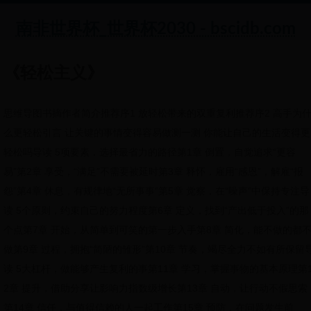
南非世界杯_世界杯2030 - bscidb.com
《轻松主义》
思维导图书摘作者简介推荐序1 放轻松带来的双重复利推荐序2 高手为
么更轻松引言 让关键的事情变得容易做测一测 你能让自己的生活变得更
轻松吗导读 5项要素，选择最省力的路径第1章 倒置，自觉追求“更容
易”第2章 享受，“满足”不需要被延时第3章 释怀，雇用“感恩”，解雇“报
怨”第4章 休息，有规律地“无所事事”第5章 觉察，在“噪声”中保持专注导
读 5个原则，约束自己的努力程度第6章 定义，找到“产出低于投入”的那
个点第7章 开始，从简单到可笑的第一步入手第8章 简化，能不做的都
做第9章 过程，拥抱“简陋的雏形”第10章 节奏，竭尽全力不如有所保留
读 5大杠杆，做能够产生复利的事第11章 学习，掌握事物的基本原理第
2章 提升，借助分享让影响力指数级增长第13章 自动，让行动不假思索
第14章 信任，与值得信赖的人一起工作第15章 预防，在问题发生前