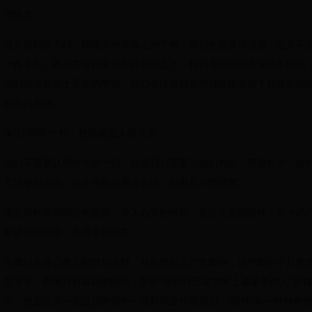
理能力。
处于轻松状态时，即使面对无休止的干扰，我们也能保持清醒。这并不
一件小事。因为在这种聚精会神的状态下，我们看问题的方法是不同的
我们能够聚焦于重要的事情，我们会注意到那些就在眼皮底下却曾被我
忽略的事情。
像“打网球”一样，轻松搞定人际关系
我们不需要认同对方的一切，但是我们需要与他们共情，尊重对方，给
方足够的关注。你不用每次都这么做，但要尽可能频繁。
医生那种发自内心的慈爱、令人心安的镇静、全心全意的陪伴，至今仍
爱泼斯坦同在，并将永远同在。
当我们全身心投入陪伴别人时，就会对别人产生影响，这种影响不只发
在当下。即便只有最短的瞬间，那种“感觉自己是世界上最重要的人”的
验，也会在那一刻过后的很长一段时间里伴随我们。“陪伴”有一种神奇