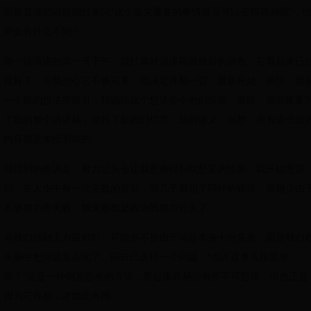
而是直接把问题倒过来问“这个至关重要的事情是否可以变得容易呢”，
果会有什么不同？
第一场演讲的前一天下午，我打算对演讲稿做最后的润色。它看起来已
很好了，但我担心它不够完美。我决定推翻一切，重新开始。很快，我
一个新的想法所吸引，我确信这个想法会令他们惊叹。最终，我熬夜重
了我的整个演讲稿，做好了新的幻灯片、新的讲义。当然，所有这些新
内容都是未经测试的。
我得到的教训是，努力过头会让我更难得到我想要的结果。我开始意识
到，在人生中每一次失败的背后，我几乎都犯了同样的错误。我很少由
不够努力而失败，我失败都是因为我努力过头了。
当我们感到无力应对时，可能并不是由于问题本身十分复杂，而是我们
头脑中把问题复杂化了。问自己这样一个问题：“也许这事儿很简单
呢？”这是一种倒置思考的方法，看起来容易得有些不可思议，但也正是
因为它容易，才如此有用。