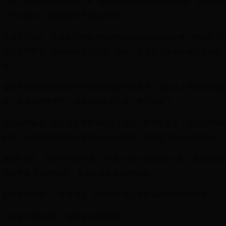
一切，但需要与他们共情。4．当我们全身心投入陪伴别人时，就会对别
人产生影响，这种影响不只发生在当下。
导读 5个原则，约束自己的努力程度我们的目标是达到这样一种境界：
努力而不费力，你的动作变得流畅、自然，并且这一串动作都是发自本
能。
这种不讲求效率的努力不只会影响整体产出效率，还会让人产生职业倦
感。这就是过度努力，或者说得通俗一点，努力过头了
我们的目标是，在完成重要事项时投入更少，而不是更多，通过约束我
的努力程度而不是通过过度努力来达到目的，这就是“轻松行动”的意义
第6章 定义，找到“产出低于投入”的那个点一旦越过某个点， 更多的努
不会带来 更好的结果， 反而会破坏我们的表现。
如果你想完成一个重要项目，绝对有必要让终极目标尽可能地清晰。
小修改导致大代价，清晰定义终极目标