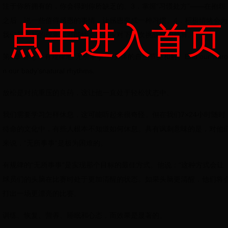
注于你所拥有的，你会得到你所缺乏的。3．掌握“习惯处方”——在抱怨
之后，说一些值得感恩的事情，让感恩变成一种习惯。4．积极情绪会为
点击进入首页
我们展现新的视角和可能性，提高应对下一次挑战时的胜算。
第4章 休息，有规律地“无所事事”与身体的自然节奏和解。End our waro
n our bady’snatural rhythms.
放松是对抗重压的良药，这让他一直处于轻松状态中。
我们需要学习怎样休息，这可能听起来很奇怪。但在我们7×24小时随时
待命的文化中，有些人根本不知道如何休息。具有讽刺意味的是，对他
来说，“无所事事”是极为困难的。
有规律的“无所事事”是实现那个目标的最佳方式。他说：“这种方式会让
球员们的头脑在比赛时处于更加清醒的状态。如果头脑更清醒，他们将
打出一场更漂亮的比赛。
训练、恢复、营养、睡眠和心态，而效果是显著的。