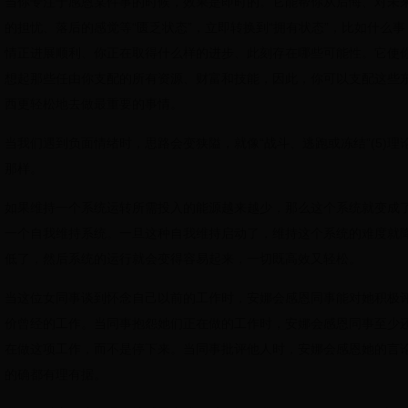
当你专注于感恩某件事的时候，效果是即时的。它能帮你从后悔、对未
的担忧、落后的感觉等“匮乏状态”，立即转换到“拥有状态”，比如什么事
情正进展顺利、你正在取得什么样的进步、此刻存在哪些可能性。它使
想起那些任由你支配的所有资源、财富和技能，因此，你可以支配这些
西更轻松地去做最重要的事情。
当我们遇到负面情绪时，思路会变狭隘，就像“战斗、逃跑或冻结”(5)理
那样。
如果维持一个系统运转所需投入的能源越来越少，那么这个系统就变成
一个自我维持系统。一旦这种自我维持启动了，维持这个系统的难度就
低了，然后系统的运行就会变得容易起来，一切既高效又轻松。
当这位女同事谈到怀念自己以前的工作时，安娜会感恩同事能对她积极
价曾经的工作。当同事抱怨她们正在做的工作时，安娜会感恩同事至少
在做这项工作，而不是停下来。当同事批评他人时，安娜会感恩她的言
的确都有理有据。