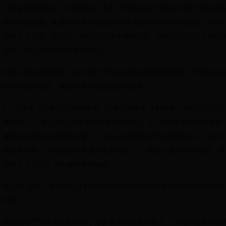
三是提炼你的知识。当我读完一本书，我喜欢在一张纸上用自己的话总
我学到的东西。如果你每本书都花10分钟来总结其中的关键知识，你会
理解得更深刻。总结是一种提炼思想本质的过程，帮助我们把信息转化
认知，把认知转化为独有的知识。
把没人做的事情做好，其价值大于把别人都在做的事情做精；而把没人
的事情做到极致，其价值将有指数级别的增长。
1．具体方法只能产生线性成果。如果追求的是复利成果，我们就必须究
其原理。2．学习别人已经掌握得最好的知识。3．把传统事物变成新生
事物往往是轻松创新的关键。4．独立的各种想法代表线性知识。当它们
相互关联时，这些想法便形成了复利知识。5．把没人做的事情做好，其
价值大于把别人都在做的事情做精。
第12章 提升，借助分享让影响力指数级增长把最重要的事变成最容易学
的事。
当我们想产生深远的影响时，把教学方法传授给别人，让别人也成为老