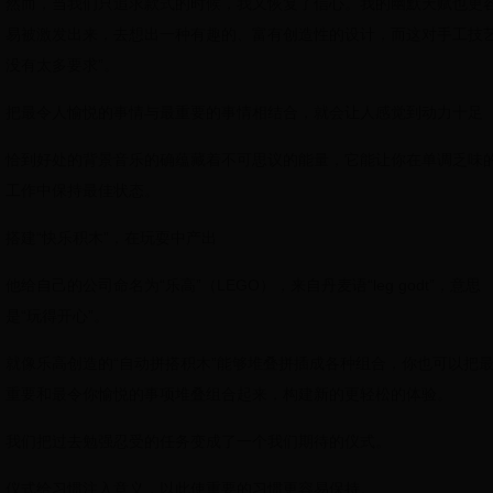
然而，当我们只追求款式的时候，我又恢复了信心。我的幽默天赋也更
易被激发出来，去想出一种有趣的、富有创造性的设计，而这对手工技
没有太多要求”。
把最令人愉悦的事情与最重要的事情相结合，就会让人感觉到动力十足
恰到好处的背景音乐的确蕴藏着不可思议的能量，它能让你在单调乏味
工作中保持最佳状态。
搭建“快乐积木”，在玩耍中产出
他给自己的公司命名为“乐高”（LEGO），来自丹麦语“leg godt”，意思
是“玩得开心”。
就像乐高创造的“自动拼搭积木”能够堆叠拼插成各种组合，你也可以把
重要和最令你愉悦的事项堆叠组合起来，构建新的更轻松的体验。
我们把过去勉强忍受的任务变成了一个我们期待的仪式。
仪式给习惯注入意义，以此使重要的习惯更容易保持。