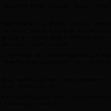
这种共性被他称为“镜像回报”，或者换句话说：“你付出什么，就得到什
么。”
如果我不是重复使用这个方法，而是找出一个原理会怎样呢？比如捕捉
妻子的真实需求，思考什么事情是她真正看重的，什么事情是能够让她
续开心超过3天的。要得到这种深度洞察力，需要预先投入更多的精力。
但是你一旦找到了，你就可以一次次地应用。
重点是要把知识看作一棵树。在你获取树叶也就是具体知识之前，确保
已经理解基本原理，也就是树干和大的枝杈。要不然，树叶就无枝可附
了。”
芒格认为，独立的若干事实是无用的，除非它们“在理论框架上相结合”
换句话说，整体要大于各部分之和。
学习别人已经掌握得最好的知识。”如他所说：“我不相信坐在那里全凭
己空想就能解决问题，没人能那么聪明。”