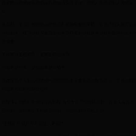
作者简介如果你不能为自己的生活安排主次，那就只能任由别人为你安
排。
每星期，学生们都自觉关掉笔记本电脑和智能手机，让自己的头脑开足
力地思考，练习经过深思熟虑后将最精要的少数从众多好东西中识别和
分出来。
不只要做正确的事，更要正确地做事。
把最重要的事，变成最容易学的事
旨在帮助个人和公司将80%的时间集中于重要的少数事务上，并且以聪
的做事方法轻松获得成功。
推荐序1 放轻松带来的双重复利“当你专注于你所缺乏的，你会失去你所
拥有的；当你专注于你所拥有的，你会得到你所缺乏的”
“更加努力”或许并不能让人更成功。