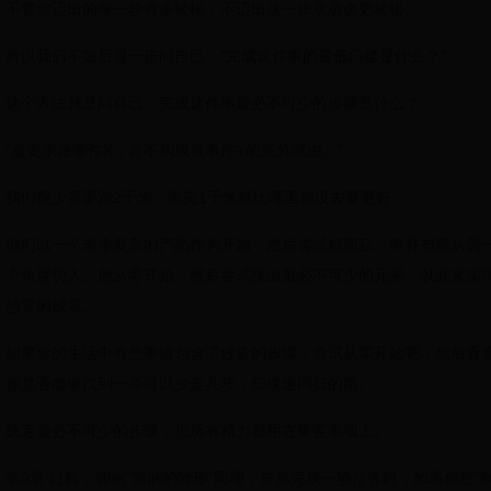
不管你迈出的每一步有多轻松，不迈出这一步永远会更轻松。
所以我们不如后退一步问自己：“完成这件事的最低门槛是什么？”
这个方法就是问自己：完成这件事最必不可少的步骤是什么？
“被要求做事件X，并不构成做事件Y的充分理由。”
我们很少需要跑2千米，跑完1千米就比哪里都没去要更好。
他们以一个非常复杂的产品作为开始，然后尝试精简它。但乔布斯从另
个角度切入。他从零开始，然后尝试找出最必不可少的元素，以此来实
想要的成果。
如果你的生活中有些事情包含了过多的步骤，尝试从零开始吧，然后看
你是否能够找到一条可以少走几步，却殊途同归的路。
确定最必不可少的步骤，把所有精力都用在重要事项上。
第9章 过程，拥抱“简陋的雏形”同理，在你完成一项任务时，如果你想“