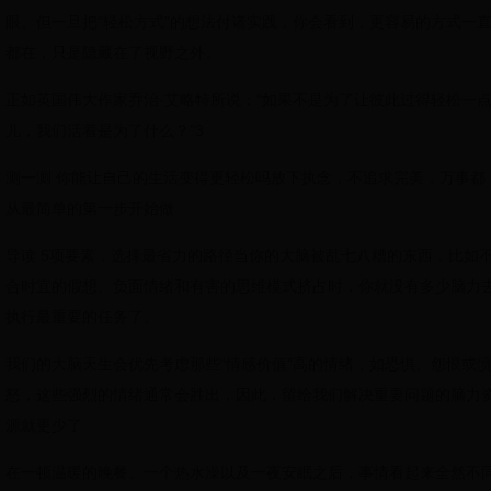
眼。但一旦把“轻松方式”的想法付诸实践，你会看到，更容易的方式一
都在，只是隐藏在了视野之外。
正如英国伟大作家乔治·艾略特所说：“如果不是为了让彼此过得轻松一
儿，我们活着是为了什么？”3
测一测 你能让自己的生活变得更轻松吗放下执念，不追求完美，万事都
从最简单的第一步开始做
导读 5项要素，选择最省力的路径当你的大脑被乱七八糟的东西，比如
合时宜的假想、负面情绪和有害的思维模式挤占时，你就没有多少脑力
执行最重要的任务了。
我们的大脑天生会优先考虑那些“情感价值”高的情绪，如恐惧、怨恨或
怒，这些强烈的情绪通常会胜出，因此，留给我们解决重要问题的脑力
源就更少了
在一顿温暖的晚餐、一个热水澡以及一夜安眠之后，事情看起来全然不