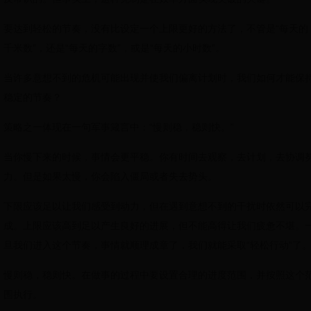
要达到轻松的节奏，没有比设定一个上限更好的方法了，不管是“每天的
千米数”，还是“每天的字数”，或是“每天的小时数”。
当许多意想不到的危机可能出现并使我们偏离计划时，我们如何才能保
稳定的节奏？
策略之一体现在一句军事箴言中：“慢则稳，稳则快。”
当你慢下来的时候，事情会更平稳。你有时间去观察，去计划，去协调
力。但是如果太慢，你会陷入僵局或者失去势头。
下限应该足以让我们感受到动力，但在遇到意想不到的干扰时依然可以
成。上限应该高到足以产生良好的进展，但不能高得让我们疲惫不堪。
旦我们进入这个节奏，事情就顺理成章了，我们就能采取“轻松行动”了
慢则稳，稳则快。在做事的过程中要设置合理的进度范围，并按照这个
围执行。