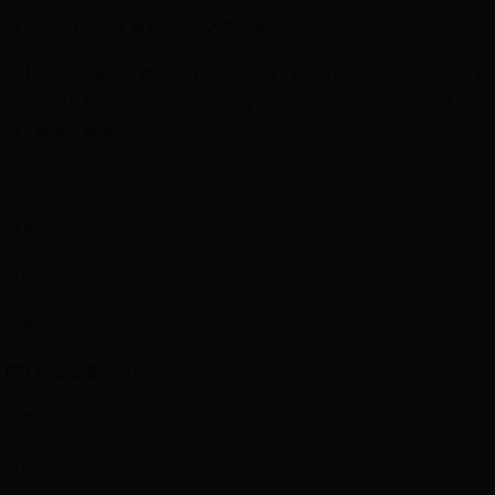
就“连根拔起”结语 顺势而为，人生会更轻松
💡 根据 遗忘曲线：如果没有记录和回顾，6天后便会忘记75%的内容 读
书笔记正是帮助你记录和回顾的工具，不必拘泥于形式，其核心是：记
录、翻看、思考
:::
书名
轻松主义
作者
[英] 格雷戈·麦吉沃恩
状态
已读完