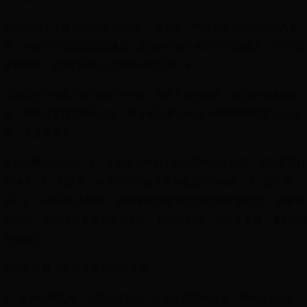
研究表明，小睡可以抵消“睡眠债”。事实上，即使对于休息良好的人来
说，小睡也可以提高反应速度、逻辑推理能力和符号识别能力。8它可以
改善情绪，使我们不那么容易冲动和沮丧。9
当我们在小睡而不是“做事”的时候，习惯于感到内疚。我们害怕错失良
机，而勉强支撑又得不偿失，可小睡还被污名化为纯粹的懒惰甚至不成
熟，真是糟透了。
轻松小睡的秘诀有：1．注意这个时刻：你疲劳到一定程度，感觉要强打
精神了。2．用眼罩、噪声消除器或耳塞屏蔽光线和噪声。3．定个闹
钟。4．当你试着入睡时，屏蔽掉关于你“本可以做某事”的想法。你醒来
的时候，你的待办事项都会在那儿，只有这时候，你才能更快、更轻松
完成它们。
与钥匙共眠，享受梦境带来的灵感
1．当我们挣扎时，与其加倍努力，不如考虑暂停行动，哪怕只有1分