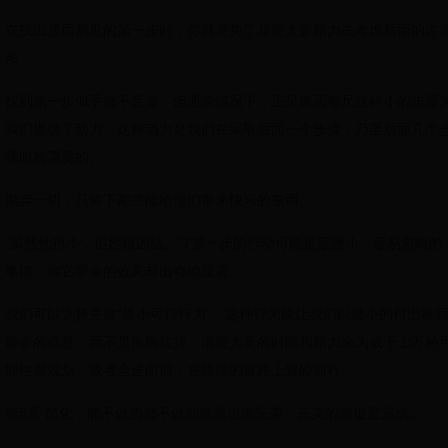
在找出显而易见的第一步时，你就避免了花费太多精力去考虑后面的许
步
找到第一步似乎微不足道。但通常情况下，正是像买卷尺这样小的步骤
我们提供了动力，这种动力是我们在采取后面一个步骤，乃至后面几个
骤时所需要的。
抛弃一切，只留下那些能给他们带来快乐的东西。
“虽然她很小，但她很凶猛。”7第一步的行动可能是最微小、最易忽略的
事情，但它带来的效果却出奇地显著。
我们可以选择先做“最小可行行为”，这种行为能让我们以最小的付出换
最多的信息，而不是拖拖拉拉，浪费大量的时间和精力来为成千上万种
能性做规划，或者全速向前，在错误的道路上冒险前行。
第8章 简化，能不做的都不做别急着追求完美，完美的前提是完成。