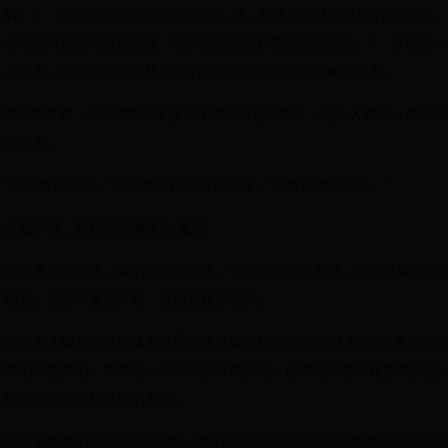
钟。2．别再将睡眠作为竞争的代价。3．即使对于休息良好的人来说，
小睡也可以提高反应速度、逻辑推理能力和符号识别能力。4．梦境是一
片沃土，为那些整天困扰我们的问题孕育了创造性的解决方案。
第5章 觉察，在“噪声”中保持专注倾听内心的声音，每个人都有一位内在
的导师。
“你没有观察过，”福尔摩斯得意扬扬地说，“虽然你都看到了。”
屏蔽干扰，玩转福尔摩斯的“魔法”
倾听本身并不难，难的是保持专注。专注于当下并不难，难的是避免瞻
顾后。观察本身也不难，难的是排除噪声。
这个令人眼花缭乱的练习是通过建立佩恩所说的“神经认知效率”来提升
里的注意力的。随着每一个训练项目的推进，他将处理越来越多的信息
同时对任务保持持续的专注。
通过训练我们的“注意力肌肉”，我们可以提升对高速运动的复杂信息的