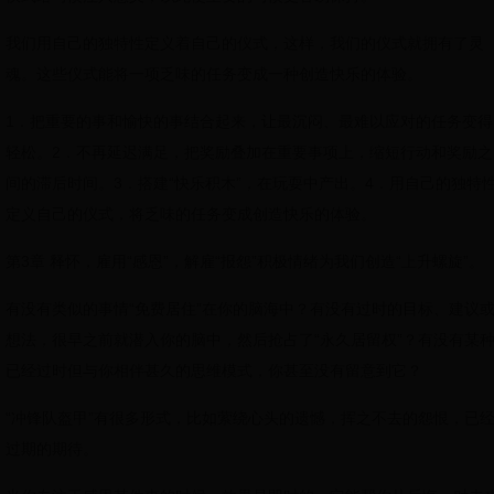
我们用自己的独特性定义着自己的仪式，这样，我们的仪式就拥有了灵
魂。这些仪式能将一项乏味的任务变成一种创造快乐的体验。
1．把重要的事和愉快的事结合起来，让最沉闷、最难以应对的任务变得
轻松。2．不再延迟满足，把奖励叠加在重要事项上，缩短行动和奖励之
间的滞后时间。3．搭建“快乐积木”，在玩耍中产出。4．用自己的独特
定义自己的仪式，将乏味的任务变成创造快乐的体验。
第3章 释怀，雇用“感恩”，解雇“报怨”积极情绪为我们创造“上升螺旋”。
有没有类似的事情“免费居住”在你的脑海中？有没有过时的目标、建议
想法，很早之前就潜入你的脑中，然后抢占了“永久居留权”？有没有某
已经过时但与你相伴甚久的思维模式，你甚至没有留意到它？
“冲锋队盔甲”有很多形式，比如萦绕心头的遗憾，挥之不去的怨恨，已
过期的期待。