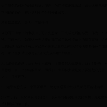
为了避免你付出的时间和努力所产生的回报率出现递减，请为终极目标
立明确的条件，在达到那个条件时停止修改。
发起清单革命，让人生不留遗憾
当你写下清单上的事项时，可以先想象一下完成之后的感受，作为一个
试。问问自己：如果这一天结束前我完成了这份清单上的所有事项，这
让我感到满足吗？有没有如果不做就会困扰我整晚的其他重要任务？如
有，那个任务就应该写在“当天完成事项”清单里。
无论是否意识到，我们每个人都有一个重要的人生使命。我们都怀有一
目标感，有一个独特的目标，而我们一生的努力就是为了弄清楚它是什
么，并且实现它。
1．如果你想完成一个重要项目，绝对有必要让终极目标尽可能地清晰。
第7章 开始，从简单到可笑的第一步入手想要实现伟大的构想，先走出
单到可笑的第一步。