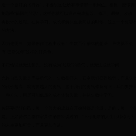
造一个更好的飞行器”，不要试图让所有事情都一步到位。相反，应该拥
抱那些“简陋的雏形”，这样你就可以迅速完成坠毁、修理、调整、改动
再设计的过程。在你学习、成长和解决重要问题的时候，这是一个更容
的方法。
因为他明白，如果创作过程中没有产生数百个糟糕的想法，最终就不会
有“巴斯光年”这样的好角色。
不犯错误就无法领先。没有成为“垃圾”的勇气，就无法成就学问
允许自己失败是需要勇气的。失败很吓人，它令我们变得脆弱，而且失
的代价越高，就需要越大的勇气。鉴于我们的勇气储备有限，我们要找
一种方法，用尽可能低廉的成本体验失败，并从失败中学习。
你还要提醒自己，每一个伟大的成就在开始时都是垃圾，是的，每一个
是。正如爱尔兰剧作家萧伯纳曾经说过的：“不停犯错的人生比碌碌无为
的人生更加可贵，而且更加有益。