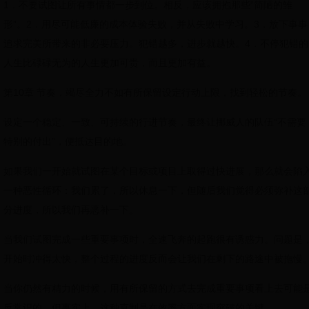
1．不要试图让所有事情都一步到位。相反，应该拥抱那些“简陋的雏
形”。2．用尽可能低廉的成本体验失败，并从失败中学习。3．放下事事
追求完美所带来的非必要压力。犯错越多，进步就越快。4．不停犯错的
人生比碌碌无为的人生更加可贵，而且更加有益。
第10章 节奏，竭尽全力不如有所保留设定行动上限，找到轻松的节奏。
设定一个稳定、一致、可持续的行进节奏，最终让挪威人的队伍“不需要
特别的付出”，便抵达目的地。
如果我们一开始就试图在某个目标或项目上取得过快进展，那么就会陷
一种恶性循环：我们累了，所以休息一下，但随后我们觉得必须弥补这
分进度，所以我们再恶补一下。
当我们试图完成一些重要事项时，全速飞奔的起跑很有诱惑力。问题是
开始时冲得太快，整个过程的进度反而会让我们在剩下的路途中被拖慢
当你仍然有精力的时候，用有所保留的方式去完成重要事项看上去可能
反常识的。但事实上，这种克制是在效率方面实现突破的关键。