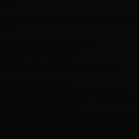
是成功。
更加努力工作的边际收益实际上是个负值，这绝不是获得人生最优回报
好办法。
当你无法更加努力时，就该寻找一条更简单的路了。
有时候，生活中的每一天可能都很艰难。
我们的投入超过上限越多，我们通过努力得到的回报就越少。
不只要做正确的事，还要正确地做事
要想完成目标而不陷入无尽的忙碌或过度投入，我们只需要约束自己，
对重要事项说Yes，对所有其他事情说No。
“大石头理论”与我一直以来的认知很相似：如果你将最重要的事情置于
位，那么你不但为生活中最重要的事情腾出了空间，也为其他琐事做好
安排。但如果反过来，你先忙完那些琐事的话，就没有精力处理那些真